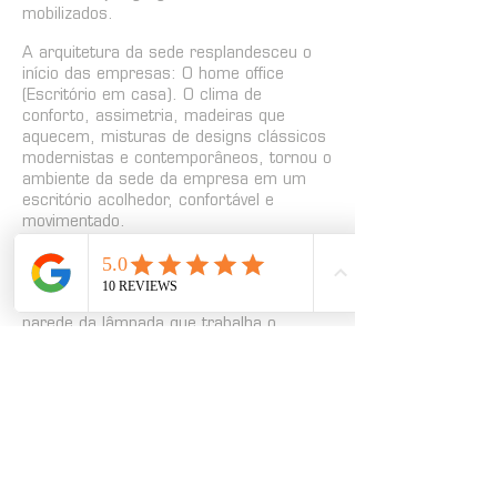
mobilizados.
A arquitetura da sede resplandesceu o
início das empresas: O home office
(Escritório em casa). O clima de
conforto, assimetria, madeiras que
aquecem, misturas de designs clássicos
modernistas e contemporâneos, tornou o
ambiente da sede da empresa em um
escritório acolhedor, confortável e
movimentado.
Há duas intervenções artísticas no
espaço. À convite do SP62 o artista
plástico Gianfranco Varela realizou a
parede da lâmpada que trabalha o
conceito do racional e irracional. E dentro
da "sala criativa", o artista plástico
Adriano Franchini (BIG) criou uma arte
única para demonstrar a igualdade racial,
de gêneros e financeira das pessoas em
que a Artemísia acredita:
"Entre ganhar dinheiro e fazer a