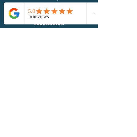
dedicamos a fornecer resultados de
alta qualidade que excedam suas
expectativas.
Consulta
Agende uma consulta com nossa
equipe para discutir os requisitos e
objetivos do seu projeto.
Fornecemos aconselhamento e
orientação profissional para ajudá-lo
a tomar decisões informadas para o
seu espaço.
NOSSOS CLIENTES