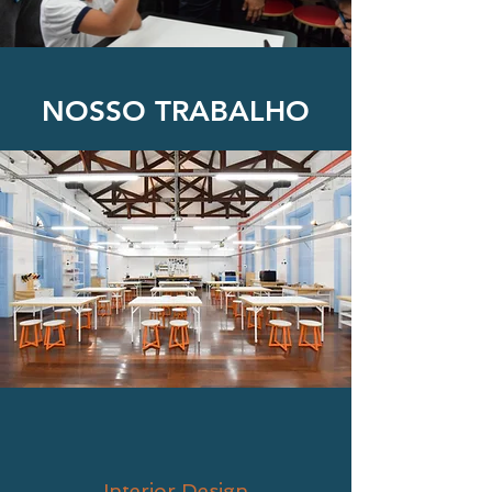
NOSSO TRABALHO
Explore nossa gama de serviços
projetados para aprimorar seu
espaço e dar vida à sua visão. Do
projeto arquitetônico ao
gerenciamento de projetos,
oferecemos soluções abrangentes
adaptadas às suas necessidades.
Interior Design